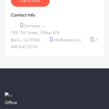
Contact Info
Germany —
785 15h Street, Office 478
Berlin, De 81566
info@email.com
+1
840 841 25 69
Office