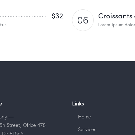
$32
Croissants
06
tur.
Lorem ipsum dolor
e
Links
any —
Home
5h Street, Office 478
Services
n, De 81566