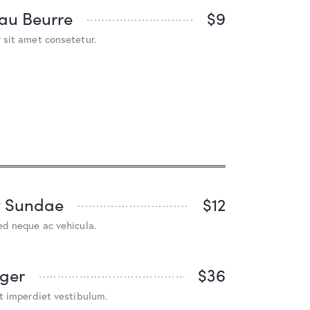
 au Beurre
$9
 sit amet consetetur.
y Sundae
$12
ed neque ac vehicula.
ger
$36
t imperdiet vestibulum.