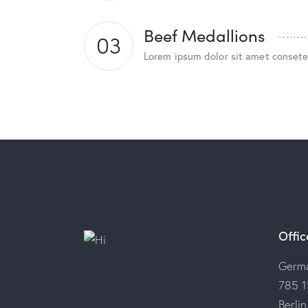
Beef Medallions
03
Lorem ipsum dolor sit amet consete
Offic
Germ
785 1
Berli