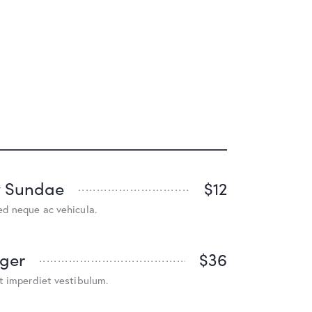
y Sundae
$12
ed neque ac vehicula.
ger
$36
t imperdiet vestibulum.