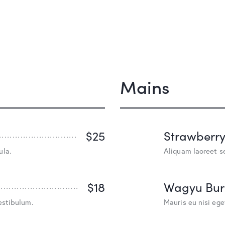
Mains
$25
Strawberr
ula.
Aliquam laoreet s
$18
Wagyu Bur
estibulum.
Mauris eu nisi ege