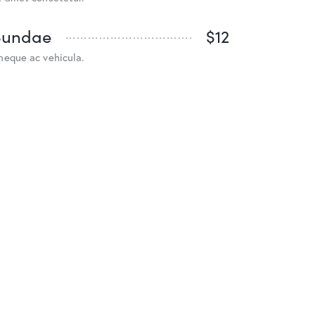
Sundae
$12
neque ac vehicula.