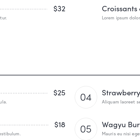
$32
Croissants
tur.
Lorem ipsum dolor
$25
Strawberr
04
ula.
Aliquam laoreet s
$18
Wagyu Bur
05
estibulum.
Mauris eu nisi ege