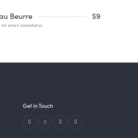
 au Beurre
$9
 sit amet consetetur.
Get in Touch