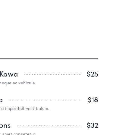
 Kawa
$25
neque ac vehicula.
a
$18
isi imperdiet vestibulum.
ons
$32
t amet consetetur.