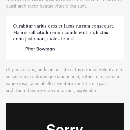
quasi architecto beatae vitae dicta sunt.
Curabitur varius eros et lacus rutrum consequat.
Mauris sollicitudin enim condimentum, luctus
enim justo non, molestie nisl.
Piter Bowman
Ut perspiciatis, unde omnis iste natus error sit voluptatem
accusantium doloremque laudantium, totam rem aperiam
eaque ipsa, quae ab illo inventore veritatis et quasi
architecto beatae vitae dicta sunt, explicabo.