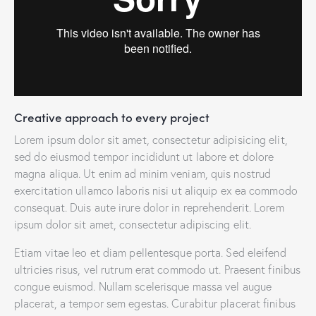
Creative approach to every project
Lorem ipsum dolor sit amet, consectetur adipisicing elit,
sed do eiusmod tempor incididunt ut labore et dolore
magna aliqua. Ut enim ad minim veniam, quis nostrud
exercitation ullamco laboris nisi ut aliquip ex ea commodo
consequat. Duis aute irure dolor in reprehenderit. Lorem
ipsum dolor sit amet, consectetur adipiscing elit.
Etiam vitae leo et diam pellentesque porta. Sed eleifend
ultricies risus, vel rutrum erat commodo ut. Praesent finibus
congue euismod. Nullam scelerisque massa vel augue
placerat, a tempor sem egestas. Curabitur placerat finibus