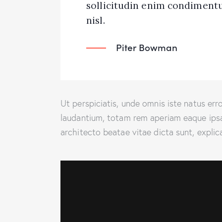
sollicitudin enim condimentu
nisl.
Piter Bowman
Ut perspiciatis, unde omnis iste natus e
laudantium, totam rem aperiam eaque ipsa, 
architecto beatae vitae dicta sunt, explic