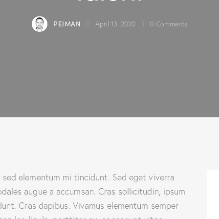
PEIMAN
April 13, 2020
0
Comments
, sed elementum mi tincidunt. Sed eget viverra
odales augue a accumsan. Cras sollicitudin, ipsum
ncidunt. Cras dapibus. Vivamus elementum semper