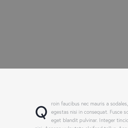
Q
roin faucibus nec mauris a sodales
egestas nisi in consequat. Fusce s
eget blandit pulvinar. Integer ti