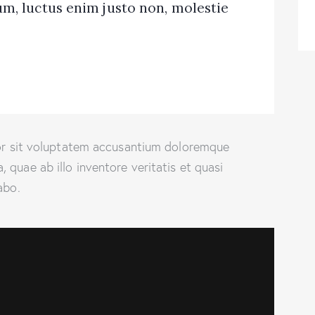
m, luctus enim justo non, molestie
rror sit voluptatem accusantium doloremque
quae ab illo inventore veritatis et quasi
abo.