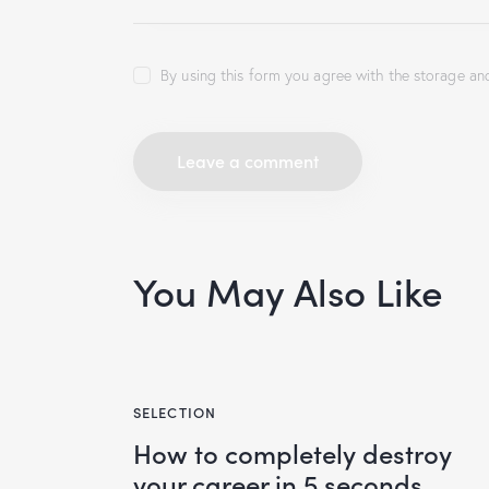
By using this form you agree with the storage an
You May Also Like
SELECTION
How to completely destroy
your career in 5 seconds