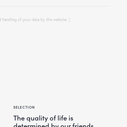
d handling of your data by this website.
*
SELECTION
The quality of life is
determined by our friends