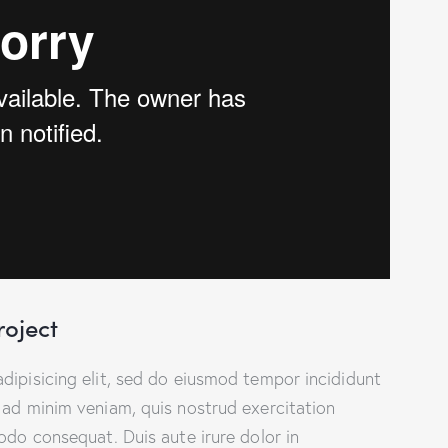
roject
dipisicing elit, sed do eiusmod tempor incididunt
 ad minim veniam, quis nostrud exercitation
odo consequat. Duis aute irure dolor in