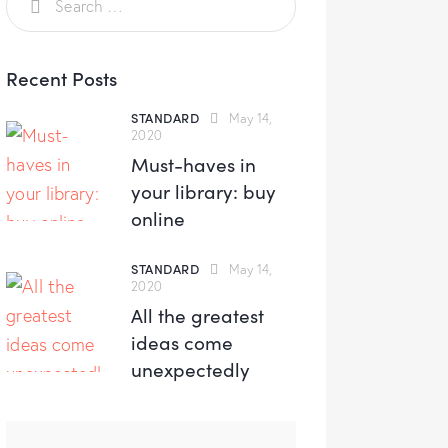
Recent Posts
STANDARD
May 14,
2020
Must-haves in
your library: buy
online
STANDARD
May 14,
2020
All the greatest
ideas come
unexpectedly