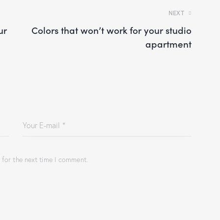
NEXT
ur
Colors that won’t work for your studio
apartment
 for the next time I comment.